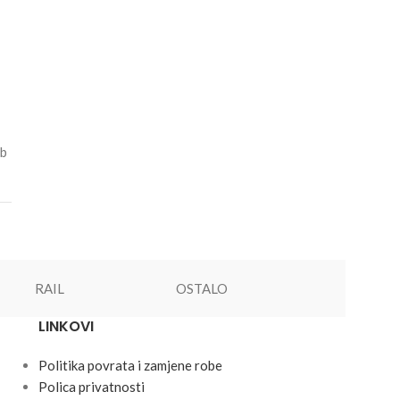
eb
RAIL
OSTALO
M/G/T/F
LINKOVI
Politika povrata i zamjene robe
Polica privatnosti