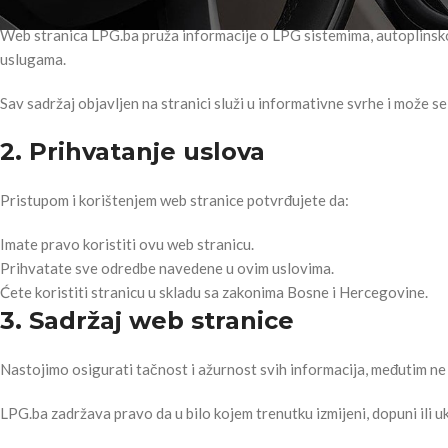
Web stranica LPG.ba pruža informacije o LPG sistemima, autoplinsko
uslugama.
Sav sadržaj objavljen na stranici služi u informativne svrhe i može s
2. Prihvatanje uslova
Pristupom i korištenjem web stranice potvrđujete da:
Imate pravo koristiti ovu web stranicu.
Prihvatate sve odredbe navedene u ovim uslovima.
Ćete koristiti stranicu u skladu sa zakonima Bosne i Hercegovine.
3. Sadržaj web stranice
Nastojimo osigurati tačnost i ažurnost svih informacija, međutim ne g
LPG.ba zadržava pravo da u bilo kojem trenutku izmijeni, dopuni ili u