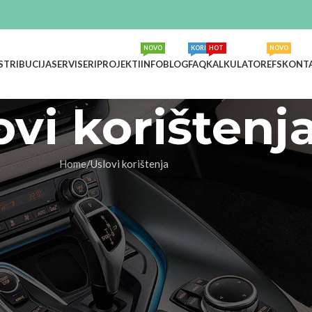
NOVO
KORISNO
HOT
NOVO
STRIBUCIJA
SERVISERI
PROJEKTI
INFO
BLOG
FAQ
KALKULATOR
EFS
KONT
ovi korištenj
Home
Uslovi korištenja
Uslove korištenja. Ukoliko se ne slažete s bilo kojim dijelom ovih