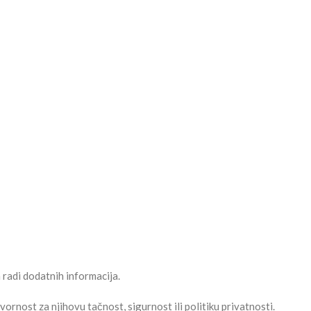
radi dodatnih informacija.
rnost za njihovu tačnost, sigurnost ili politiku privatnosti.