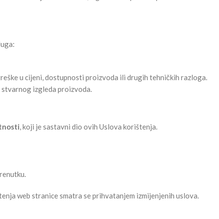
luga:
eške u cijeni, dostupnosti proizvoda ili drugih tehničkih razloga.
d stvarnog izgleda proizvoda.
tnosti
, koji je sastavni dio ovih Uslova korištenja.
renutku.
ištenja web stranice smatra se prihvatanjem izmijenjenih uslova.