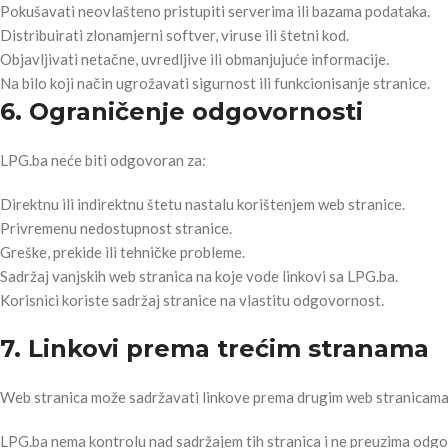
Pokušavati neovlašteno pristupiti serverima ili bazama podataka.
Distribuirati zlonamjerni softver, viruse ili štetni kod.
Objavljivati netačne, uvredljive ili obmanjujuće informacije.
Na bilo koji način ugrožavati sigurnost ili funkcionisanje stranice.
6. Ograničenje odgovornosti
LPG.ba neće biti odgovoran za:
Direktnu ili indirektnu štetu nastalu korištenjem web stranice.
Privremenu nedostupnost stranice.
Greške, prekide ili tehničke probleme.
Sadržaj vanjskih web stranica na koje vode linkovi sa LPG.ba.
Korisnici koriste sadržaj stranice na vlastitu odgovornost.
7. Linkovi prema trećim stranama
Web stranica može sadržavati linkove prema drugim web stranicama 
LPG.ba nema kontrolu nad sadržajem tih stranica i ne preuzima odgovo