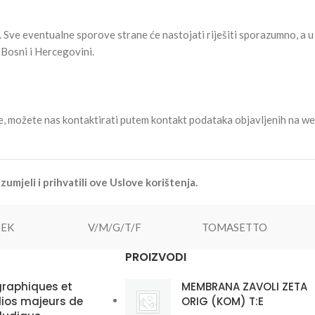
 Sve eventualne sporove strane će nastojati riješiti sporazumno, a u
Bosni i Hercegovini.
uge, možete nas kontaktirati putem kontakt podataka objavljenih na w
umjeli i prihvatili ove Uslove korištenja.
TEK
V/M/G/T/F
TOMASETTO
PROIZVODI
graphiques et
MEMBRANA ZAVOLI ZETA
ios majeurs de
ORIG (KOM) T:E