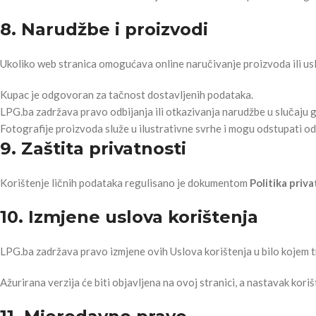
8. Narudžbe i proizvodi
Ukoliko web stranica omogućava online naručivanje proizvoda ili us
Kupac je odgovoran za tačnost dostavljenih podataka.
LPG.ba zadržava pravo odbijanja ili otkazivanja narudžbe u slučaju gr
Fotografije proizvoda služe u ilustrativne svrhe i mogu odstupati o
9. Zaštita privatnosti
Korištenje ličnih podataka regulisano je dokumentom
Politika priva
10. Izmjene uslova korištenja
LPG.ba zadržava pravo izmjene ovih Uslova korištenja u bilo kojem t
Ažurirana verzija će biti objavljena na ovoj stranici, a nastavak kor