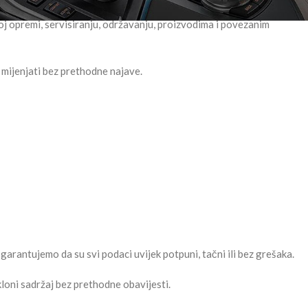
j opremi, servisiranju, održavanju, proizvodima i povezanim
e mijenjati bez prethodne najave.
arantujemo da su svi podaci uvijek potpuni, tačni ili bez grešaka.
kloni sadržaj bez prethodne obavijesti.