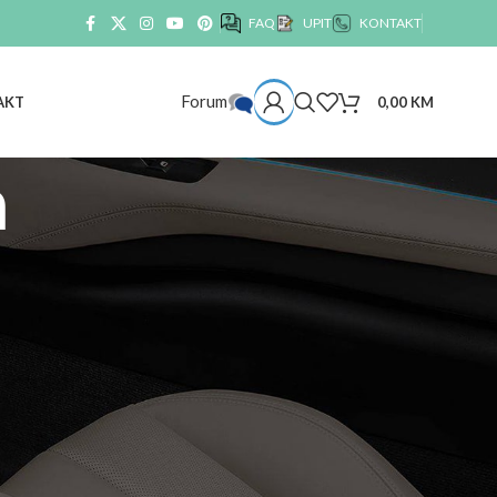
FAQ
UPIT
KONTAKT
Forum
0,00
KM
AKT
a
🚗 Cijene goriva
Grad: sarajevo | 07:41 06.08.2026