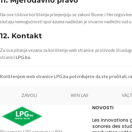
11. Mjerodavno pravo
Na ove Uslove korištenja primjenjuju se zakoni Bosne i Hercegovine.
slučaju nemogućnosti sporazuma nadležan je stvarno nadležni sud u 
12. Kontakt
Za sva pitanja vezana za korištenje web stranice, proizvode ili usl
stranici
LPG.ba
.
Korištenjem web stranice LPG.ba potvrđujete da ste pročitali, raz
ZAVOLI
WIN LAS
VAL
NOVOSTI
Les innovations 
sonores des stud
Prva mreža LPG servisera u BiH