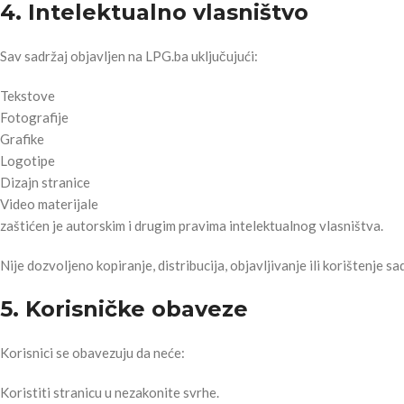
4. Intelektualno vlasništvo
Sav sadržaj objavljen na LPG.ba uključujući:
Tekstove
Fotografije
Grafike
Logotipe
Dizajn stranice
Video materijale
zaštićen je autorskim i drugim pravima intelektualnog vlasništva.
Nije dozvoljeno kopiranje, distribucija, objavljivanje ili korištenje 
5. Korisničke obaveze
Korisnici se obavezuju da neće:
Koristiti stranicu u nezakonite svrhe.