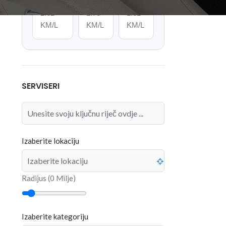
Benzin
Dizel
LPG
2.62
2.78
1.32
KM/L
KM/L
KM/L
SERVISERI
Izaberite lokaciju
Radijus (
0
Milje)
Izaberite kategoriju