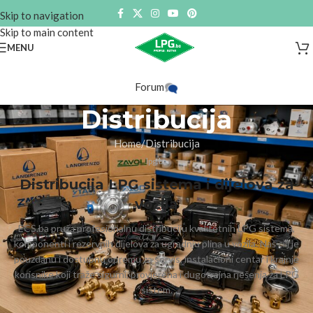
Skip to navigation
Skip to main content
MENU
Forum
Distribucija
Home
Distribucija
lpg.ba
Distribucija LPG sistema i dijelova za
vozila
ECS.ba pruža profesionalnu distribuciju kvalitetnih LPG sistema,
komponenti i rezervnih dijelova za ugradnju plina u vozila. Naš cilj je
pouzdanu i dostupnu opremu za servis, instalacioni centar i krajnje
korisnike koji traže sigurni, provjerena i dugotrajna rješenja za LPG
sistem.