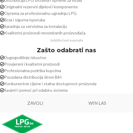
Distribucija LPG sistema i opreme za vozila
Originalni rezervni dijelovi i komponente
Oprema za profesionalnu ugradnju LPG
Brza i sigurna isporuka
Saradnja sa servisima za instalaciju
Kvalitetni proizvodi renomiranih proizvođača
Subtitle text example
Zašto odabrati nas
Dugogodišnje iskustvo
Provjereni i kvaltetni proizvodi
Profesionalna podrška kupcima
Pouzdana distribucija širom BiH
Konkurentne cijene i stalna dostupnost proizvoda
Savjeti i pomoć pri odabiru sistema
ZAVOLI
WIN LAS