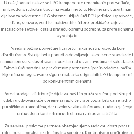
U našoj ponudi nalaze se LPG komponente renomiranih proizvođača,
prilagođene različitim tipovima vozila i motora. Nudimo širok asortiman
dijelova za sekventne LPG sisteme, uključujući ECU jedinice, isparivače,
dizne, senzore, ventile, multiventile, filtere, prekidače, crijeva,
instalacione setove i ostalu prateću opremu potrebnu za profesionalnu
ugradnju io
Posebna pažnja posvećuje kvalitetu i sigurnosti proizvoda koje
distribuiramo. Svi dijelovi u ponudi zadovoljavaju savremene standarde i
namijenjeni su za dugotrajan i pouzdan rad u svim uvjetima eksploatacije.
Zahvaljujući saradnji sa provjerenim partnerima i proizvođačima, našim
klijentima omogućavamo sigurnu nabavku originalnih LPG komponenti
po konkurentnim cijenama
Pored prodaje i distribucije dijelova, naš tim pruža stručnu podršku pri
odabiru odgovarajuće opreme za različite vrste vozila. Bilo da se radi o
putničkim automobilima, dostavnim vozilima ili flotama, nudimo rješenja
prilagođena konkretnim potrebama i zahtjevima tržišta
Za servise i poslovne partnere obezbjeđujemo redovnu dostupnost
robe, brzu isporuku i profesionalnu saradnju. Kontinuirano proširujemo