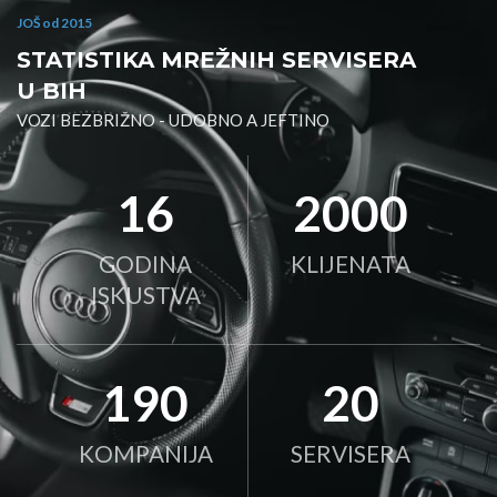
JOŠ od 2015
STATISTIKA MREŽNIH SERVISERA
U BIH
VOZI BEZBRIŽNO - UDOBNO A JEFTINO
16
2000
GODINA
KLIJENATA
ISKUSTVA
190
20
KOMPANIJA
SERVISERA