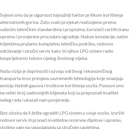
Svjesni smo da je sigurnost najvažniji faktor prilikom korištenja
alternativnih goriva. Zato svaki projekat realizujemo prema
važećim tehničkim standardima i propisima, koristeći certificiranu
opremu i provjerene procedure ugradnje. Nakon instalacije, našim
klijentima pružamo kompletnu tehničku podršku, redovno
održavanje i stručni servis kako bi njihov LPG sistem radio
besprijekorno tokom cijelog životnog vijeka.
Naša vizija je doprinositi razvoju održivog i ekonomičnog
transporta kroz primjenu savremenih tehnologija koje smanjuju
emisiju štetnih gasova i troškove korištenja vozila. Ponosni smo
na veliki broj zadovoljnih klijenata koji su prepoznali kvalitet
našeg rada i ukazali nam povjerenje.
Bez obzira da li želite ugraditi LPG sistem u svoje vozilo, izvršiti
redovni servis ili pronaći kvalitetne rezervne dijelove i opremu,
stojimo vam na raspolaganju sa stručnim savjetima,