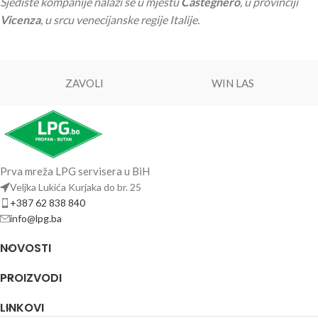
Sjedište kompanije nalazi se u mjestu
Castegnero
, u provinciji
Vicenza
, u srcu venecijanske regije Italije.
ZAVOLI
WIN LAS
Prva mreža LPG servisera u BiH
Veljka Lukića Kurjaka do br. 25
+387 62 838 840
info@lpg.ba
NOVOSTI
PROIZVODI
LINKOVI