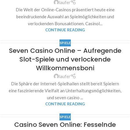
laufer
Die Welt der Online-Casinos präsentiert heute eine
beeindruckende Auswahl an Spielmöglichkeiten und
verlockenden Bonusaktionen. Casinol...
CONTINUE READING
SPIELE
Seven Casino Online – Aufregende
Slot-Spiele und verlockende
Willkommensboni
laufer
Die Sphäre der Internet-Spielhallen stellt bereit Spielern
eine faszinierende Vielfalt an Unterhaltungsmöglichkeiten,
und seven casino ...
CONTINUE READING
SPIELE
Casino Seven Online: Fesselnde