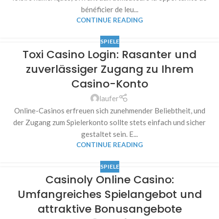
bénéficier de leu...
CONTINUE READING
SPIELE
Toxi Casino Login: Rasanter und
zuverlässiger Zugang zu Ihrem
Casino-Konto
laufer
Online-Casinos erfreuen sich zunehmender Beliebtheit, und
der Zugang zum Spielerkonto sollte stets einfach und sicher
gestaltet sein. E...
CONTINUE READING
SPIELE
Casinoly Online Casino:
Umfangreiches Spielangebot und
attraktive Bonusangebote