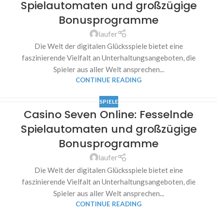
Spielautomaten und großzügige
Bonusprogramme
laufer
Die Welt der digitalen Glücksspiele bietet eine
faszinierende Vielfalt an Unterhaltungsangeboten, die
Spieler aus aller Welt ansprechen...
CONTINUE READING
SPIELE
Casino Seven Online: Fesselnde
Spielautomaten und großzügige
Bonusprogramme
laufer
Die Welt der digitalen Glücksspiele bietet eine
faszinierende Vielfalt an Unterhaltungsangeboten, die
Spieler aus aller Welt ansprechen...
CONTINUE READING