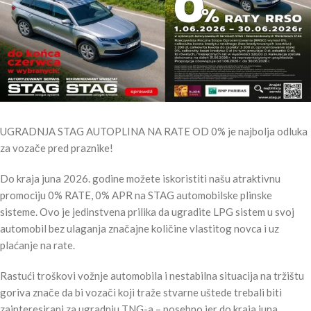
UGRADNJA STAG AUTOPLINA NA RATE OD 0% je najbolja odluka
za vozače pred praznike!
Do kraja juna 2026. godine možete iskoristiti našu atraktivnu
promociju 0% RATE, 0% APR na STAG automobilske plinske
sisteme. Ovo je jedinstvena prilika da ugradite LPG sistem u svoj
automobil bez ulaganja značajne količine vlastitog novca i uz
plaćanje na rate.
Rastući troškovi vožnje automobila i nestabilna situacija na tržištu
goriva znače da bi vozači koji traže stvarne uštede trebali biti
zainteresirani za ugradnju TNG-a – posebno jer do kraja juna