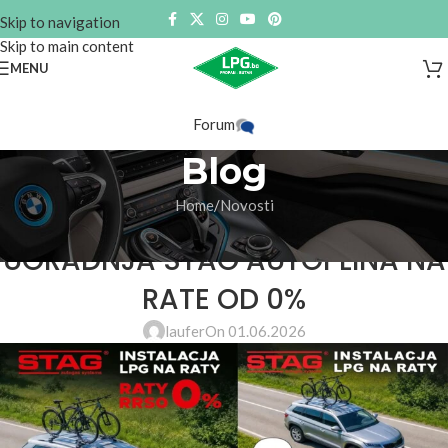
Skip to navigation
Skip to main content
MENU
Forum
Blog
Home
Novosti
NOVOSTI
UGRADNJA STAG AUTOPLINA NA
RATE OD 0%
laufer
On 01.06.2026