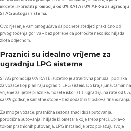
možete iskoristiti
promociju od 0% RATA i 0% APR-a za ugradnju
STAG autogas sistema.
Ovo rješenje vam omogućava da počnete štedjeti praktično od
prvog točenja goriva – bez potrebe da potrošite nekoliko hiljada
zlota odjednom.
Praznici su idealno vrijeme za
ugradnju LPG sistema
STAG promocija 0% RATE izuzetno je atraktivna ponuda i podrška
za vozače koji planiraju ugraditi LPG sistem. Do kraja juna, taman na
vrijeme za ljetne praznike, možete iskoristiti ugradnju na rate od 0%,
sa 0% godišnje kamatne stope – bez dodatnih troškova finansiranja.
Za mnoge vozače, praznična sezona znači duža putovanja,
porodična putovanja i hiljade kilometara koje treba preći. Upravo
tokom prazničnih putovanja, LPG instalacije brzo pokazuju svoje