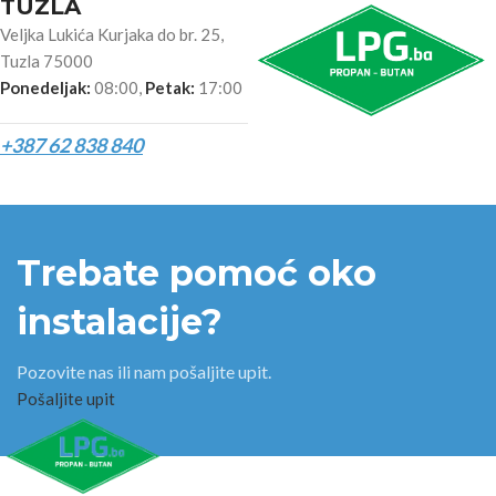
TUZLA
Veljka Lukića Kurjaka do br. 25,
Tuzla 75000
Ponedeljak:
08:00,
Petak:
17:00
+387 62 838 840
Trebate pomoć oko
instalacije?
Pozovite nas ili nam pošaljite upit.
Pošaljite upit