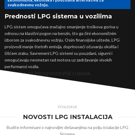
svakodnevnu vožnju.
Prednosti LPG sistema u vozilima
LPG sistem omogućava značajno smanjenje troškova goriva u
odnosu na klasični pogon na benzin, što ga čini ekonomičnim
izborom za svakodnevnu vožnju. Osim finansijske uštede, LPG
proizvodi manje štetnih emisija, doprinoseći očuvanju okoliša i
čišćem zraku. Savremeni LPG sistemi su pouzdani, sigurni i
omogućavaju nesmetan rad motora uz zadržavanje visokih
performansi vozila.
POGLEDAJTE PROIZVODE
VIŠE O NAMA
POSLEDNJE
NOVOSTI LPG INSTALACIJA
Budite informisani o najnovijim dešavanjima na polju istalacije LPG
Sistema.