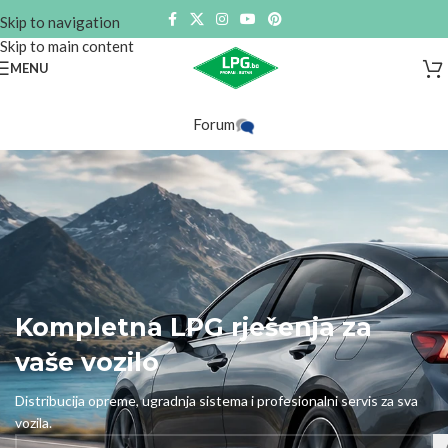
Skip to navigation
Skip to main content
MENU
Forum
Kompletna LPG rješenja za
vaše vozilo
Distribucija opreme, ugradnja sistema i profesionalni servis za sva
vozila.